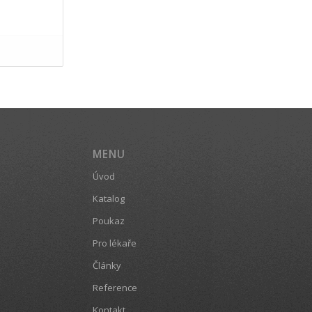
MENU
Úvod
Katalog
Poukaz
Pro lékaře
Články
Reference
Kontakt