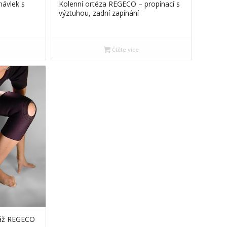
návlek s
Kolenní ortéza REGECO – propínací s
výztuhou, zadní zapínání
Čtěte více
dáž REGECO