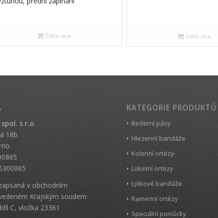
ýztuhou, přední zapínání
Čtěte více
Čtěte více
A
KATEGORIE PRODUKTŮ
pol. s r.o.
Bederní pásy
á 18b
Hlezenní bandáže
rno
Kolenní ortézy
00865
5300865
Loketní ortézy
Lýtkové bandáže
 zapsaná v obchodním
u vedeném Krajským soudem
Ramenní ortézy
díl C, vložka 23361
Speciální pomůcky