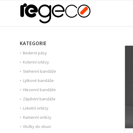
KATEGORIE
Bederní pásy
Kolenní ortézy
Stehenní bandáže
Lýtkové bandáže
Hlezenní bandáže
Zápěstní bandáže
Loketní ortézy
Ramenní ortézy
Vložky do obuvi