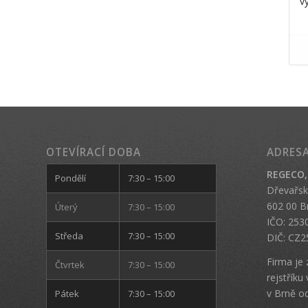
v
OTEVÍRACÍ DOBA
ADRES
REGECO, s
Pondělí
7:30 – 15:00
Dřevařsk
602 00 B
Úterý
7:30 – 15:00
IČO: 253
Středa
7:30 – 15:00
DIČ: CZ2
Firma je
Čtvrtek
7:30 – 15:00
rejstřík
v Brně od
Pátek
7:30 – 15:00