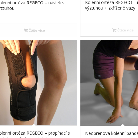
Kolenní ortéza REGECO – 
olenní ortéza REGECO – návlek s
výztuhou + zkřížené vazy
ýztuhou
Čtěte více
Čtěte více
olenní ortéza REGECO – propínací s
Neoprenová kolenní ban