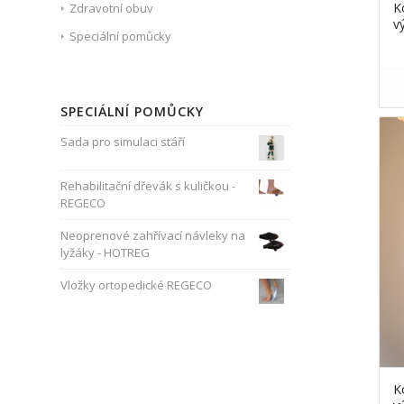
K
Zdravotní obuv
v
Speciální pomůcky
SPECIÁLNÍ POMŮCKY
Sada pro simulaci stáří
Rehabilitační dřevák s kuličkou -
REGECO
Neoprenové zahřívací návleky na
lyžáky - HOTREG
Vložky ortopedické REGECO
K