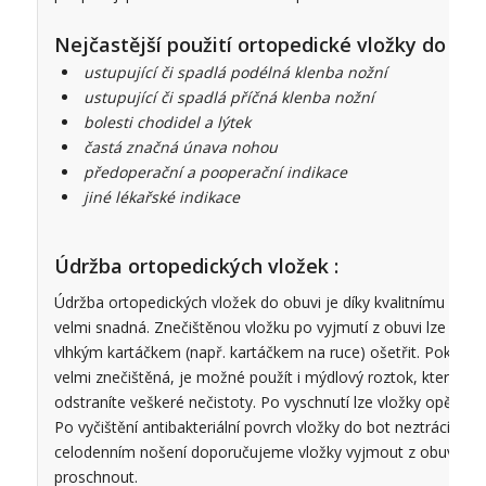
Nejčastější použití ortopedické vložky do bot
ustupující či spadlá podélná klenba nožní
ustupující či spadlá příčná klenba nožní
bolesti chodidel a lýtek
častá značná únava nohou
předoperační a pooperační indikace
jiné lékařské indikace
Údržba ortopedických vložek :
Údržba ortopedických vložek do obuvi je díky kvalitnímu výro
velmi snadná. Znečištěnou vložku po vyjmutí z obuvi lze leh
vlhkým kartáčkem (např. kartáčkem na ruce) ošetřit. Pokud je
velmi znečištěná, je možné použít i mýdlový roztok, kterým 
odstraníte veškeré nečistoty. Po vyschnutí lze vložky opět vs
Po vyčištění antibakteriální povrch vložky do bot neztrácí na ú
celodenním nošení doporučujeme vložky vyjmout z obuvi a n
proschnout.