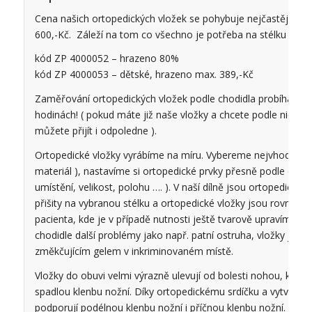
Cena našich ortopedických vložek se pohybuje nejčastěji v ro
600,-Kč. Záleží na tom co všechno je potřeba na stélku osadi
kód ZP 4000052 – hrazeno 80%
kód ZP 4000053 – dětské, hrazeno max. 389,-Kč
Zaměřování ortopedických vložek podle chodidla probíhá vžd
hodinách! ( pokud máte již naše vložky a chcete podle nich vyr
můžete přijít i odpoledne ).
Ortopedické vložky vyrábíme na míru. Vybereme nejvhodnější s
materiál ), nastavíme si ortopedické prvky přesně podle chodi
umístění, velikost, polohu …. ). V naší dílně jsou ortopedické p
přišity na vybranou stélku a ortopedické vložky jsou rovnou 
pacienta, kde je v případě nutnosti ještě tvarově upravíme. P
chodidle další problémy jako např. patní ostruha, vložky jsou
změkčujícím gelem v inkriminovaném místě.
Vložky do obuvi velmi výrazně ulevují od bolesti nohou, koriguj
spadlou klenbu nožní. Díky ortopedickému srdíčku a vytvaro
podporují podélnou klenbu nožní i příčnou klenbu nožní.