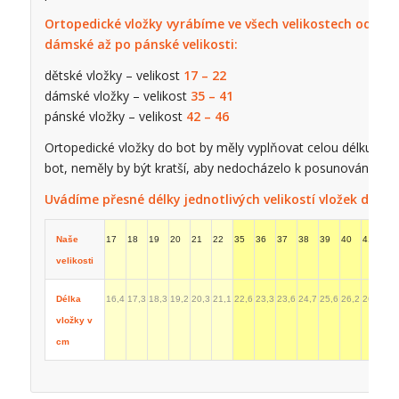
Ortopedické vložky vyrábíme ve všech velikostech od dět
dámské až po pánské velikosti:
dětské vložky – velikost
17 – 22
dámské vložky – velikost
35 – 41
pánské vložky – velikost
42 – 46
Ortopedické vložky do bot by měly vyplňovat celou délku vnit
bot, neměly by být kratší, aby nedocházelo k posunování vlože
Uvádíme přesné délky jednotlivých velikostí vložek do ob
Naše
17
18
19
20
21
22
35
36
37
38
39
40
41
42
velikosti
Délka
16,4
17,3
18,3
19,2
20,3
21,1
22,6
23,3
23,6
24,7
25,6
26,2
26,6
27,
vložky v
cm