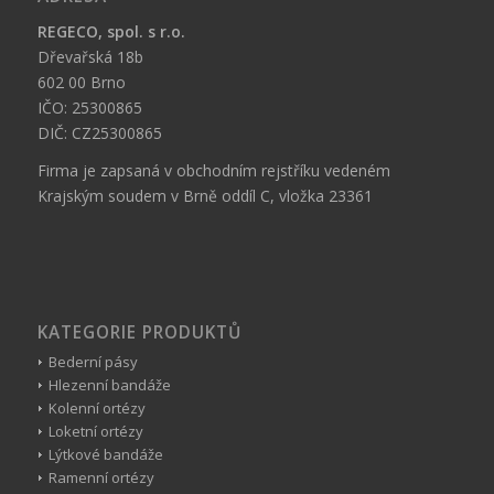
REGECO, spol. s r.o.
Dřevařská 18b
602 00 Brno
IČO: 25300865
DIČ: CZ25300865
Firma je zapsaná v obchodním rejstříku vedeném
Krajským soudem v Brně oddíl C, vložka 23361
KATEGORIE PRODUKTŮ
Bederní pásy
Hlezenní bandáže
Kolenní ortézy
Loketní ortézy
Lýtkové bandáže
Ramenní ortézy