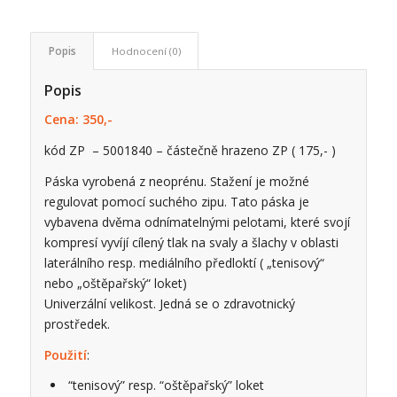
Popis
Hodnocení (0)
Popis
Cena: 350,-
kód ZP – 5001840 – částečně hrazeno ZP ( 175,- )
Páska vyrobená z neoprénu. Stažení je možné
regulovat pomocí suchého zipu. Tato páska je
vybavena dvěma odnímatelnými pelotami, které svojí
kompresí vyvíjí cílený tlak na svaly a šlachy v oblasti
laterálního resp. mediálního předloktí ( „tenisový“
nebo „oštěpařský“ loket)
Univerzální velikost. Jedná se o zdravotnický
prostředek.
Použití
:
“tenisový” resp. “oštěpařský” loket