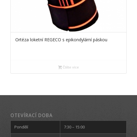
Ortéza loketní REGECO s epikondylární páskou
Čtěte více
OTEVÍRACÍ DOBA
Pondělí
7:30 – 15:00